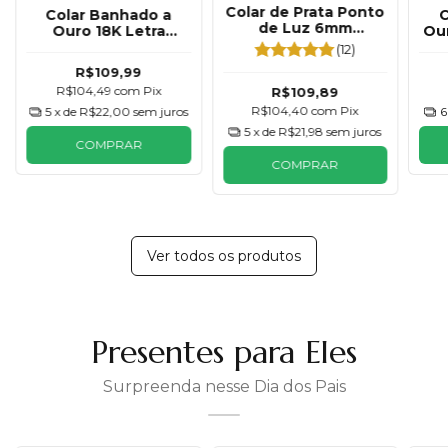
Colar de Prata Ponto
Colar Banhado a
C
de Luz 6mm
Ouro 18K Letra
Our
Tradicional
Pequena Cravejada
(12)
R$109,99
R$104,49
com
Pix
R$109,89
R$104,40
com
Pix
5
x de
R$22,00
sem juros
6
5
x de
R$21,98
sem juros
COMPRAR
COMPRAR
Ver todos os produtos
Presentes para Eles
Surpreenda nesse Dia dos Pais