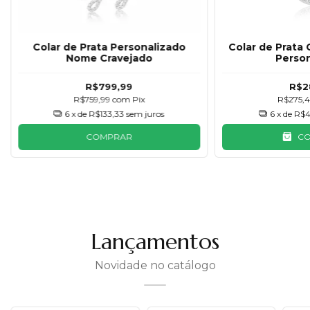
Colar de Prata Personalizado
Colar de Prata 
Nome Cravejado
Perso
R$799,99
R$2
R$759,99
com
Pix
R$275,
6
x de
R$133,33
sem juros
6
x de
R$4
COMPRAR
C
Lançamentos
Novidade no catálogo