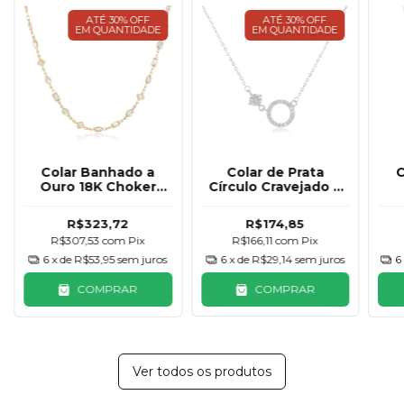
ATÉ 30% OFF
ATÉ 30% OFF
EM QUANTIDADE
EM QUANTIDADE
Colar Banhado a
Colar de Prata
C
Ouro 18K Choker
Círculo Cravejado e
Geométrica
Zircônia Lateral
Co
R$323,72
R$174,85
R$307,53
com
Pix
R$166,11
com
Pix
6
x de
R$53,95
sem juros
6
x de
R$29,14
sem juros
6
COMPRAR
COMPRAR
Ver todos os produtos