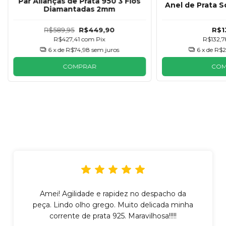
Par Alianças de Prata 950 3 Fios
Anel de Prata S
Diamantadas 2mm
R$589,95
R$449,90
R$1
R$427,41
com
Pix
R$132,
6
x de
R$74,98
sem juros
6
x de
R$2
COMPRAR
CO
Amei! Agilidade e rapidez no despacho da
peça. Lindo olho grego. Muito delicada minha
corrente de prata 925. Maravilhosa!!!!!