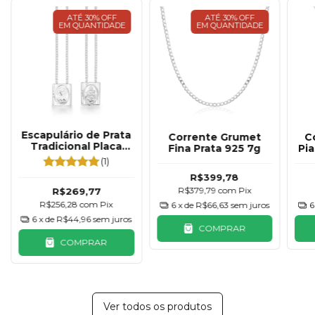
ATÉ 30% OFF
ATÉ 30% OFF
EM QUANTIDADE
EM QUANTIDADE
Escapulário de Prata
Corrente Grumet
C
Tradicional Placa
Fina Prata 925 7g
Pi
Móvel
(1)
R$399,78
R$379,79
com
Pix
R$269,77
R$256,28
com
Pix
6
x de
R$66,63
sem juros
6
6
x de
R$44,96
sem juros
COMPRAR
COMPRAR
Ver todos os produtos